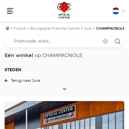
Nederla
Vera
Menu
van
taal
Home
France
Bourgogne-Franche-Comté
Jura
CHAMPAGNOLE
Postcode,
Bij
,
een
stad...
mij
vind
Optica
in
een
Cente
de
Optical
winke
Eén winkel
op CHAMPAGNOLE
buurt
Center
winkel
STEDEN
Terug naar Jura
STEDEN
Druk
op
de
ENTER