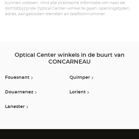
Ce
kunnen voldoen. Vind alle praktische informatie om naar de
dichtstbijzijnde Optical Center-winkel te gaan: openingstijden,
adres, aangeboden diensten en telefoonnummer.
Optical Center winkels in de buurt van
CONCARNEAU
Fouesnant
Quimper
Douarnenez
Lorient
Lanester