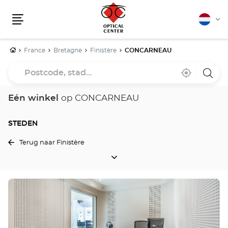
Nederla
Vera
Menu
van
taal
Home
France
Bretagne
Finistère
CONCARNEAU
Postcode,
Bij
,
een
stad...
mij
vind
Optica
in
een
Cente
de
Optical
winke
Eén winkel
op CONCARNEAU
buurt
Center
winkel
STEDEN
Terug naar Finistère
STEDEN
Druk
op
de
ENTER