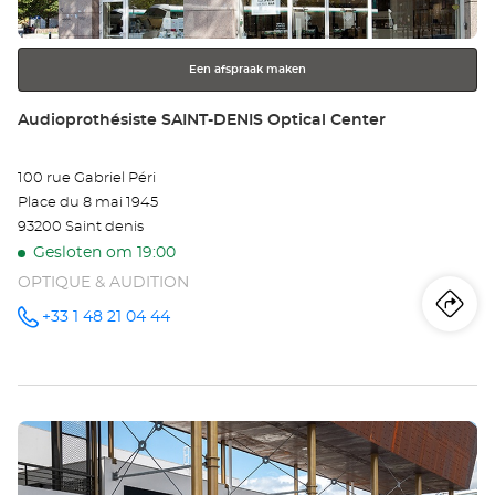
toets
voor
meer
Een afspraak maken
informatie
Winkel:
Audioprothésiste SAINT-DENIS Optical Center
100 rue Gabriel Péri
Place du 8 mai 1945
93200 Saint denis
Gesloten om 19:00
OPTIQUE & AUDITION
Ro
na
+33 1 48 21 04 44
telefoonnummer
wi
Au
Druk
SA
op
DE
de