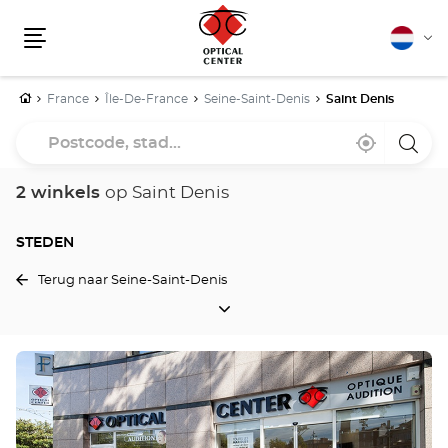
Nederla
Vera
Menu
van
taal
Home
France
Île-De-France
Seine-Saint-Denis
Saint Denis
Postcode,
Bij
,
een
stad...
mij
vind
Optica
in
een
Cente
de
Optical
winke
2 winkels
op Saint Denis
buurt
Center
winkel
STEDEN
Terug naar Seine-Saint-Denis
STEDEN
Druk
op
de
ENTER