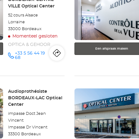
Optical
de
VILLE Optical Center
ENTER
Center
52 cours Alsace
toets
Lorraine
voor
33000 Bordeaux
meer
Momenteel gesloten
informatie
OPTICA & GEHOOR
Een afspraak maken
+33 5 56 44 19
Routebeschrijving
naar
telefoonnummer
68
winkel
Audioprothésiste
Druk
BORDEAUX-
Winkel:
Audioprothésiste
op
BORDEAUX-LAC Optical
CENTRE-
de
Center
ENTER
VILLE
impasse Doct Jean
toets
Vincent
voor
Optical
Impasse Dr Vincent
meer
33300 Bordeaux
Center
informatie