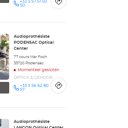
+33 5 57 51 50
Routebeschrijving
naar
telefoonnummer
50
winkel
Audioprothésiste
LIBOURNE
Winkel:
Audioprothésiste
PODENSAC Optical
Optical
Center
Center
77 cours Mar Foch
33720 Podensac
Momenteel gesloten
OPTICA & GEHOOR
+33 5 56 62 80
Routebeschrijving
naar
telefoonnummer
57
winkel
Audioprothésiste
PODENSAC
Winkel:
Audioprothésiste
LANGON Optical Center