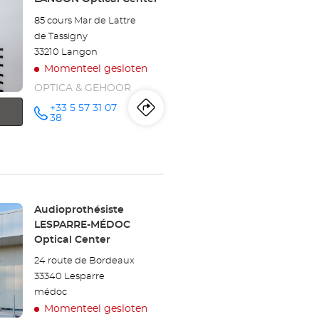
Optical
85 cours Mar de Lattre
Center
de Tassigny
33210 Langon
Momenteel gesloten
OPTICA & GEHOOR
+33 5 57 31 07
Routebeschrijving
naar
telefoonnummer
38
winkel
Audioprothésiste
LANGON
Winkel:
Audioprothésiste
Optical
LESPARRE-MÉDOC
Optical Center
Center
24 route de Bordeaux
33340 Lesparre
médoc
Momenteel gesloten