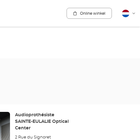
Online winkel
Nederla
Vera
van
taal
Winkel:
Audioprothésiste
SAINTE-EULALIE Optical
Center
2 Rue du Signoret