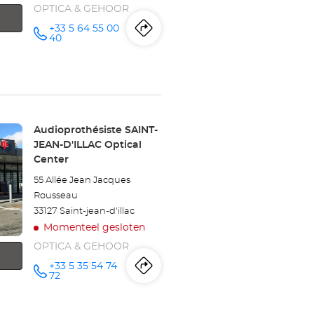
OPTICA & GEHOOR
+33 5 64 55 00
Routebeschrijving
naar
telefoonnummer
40
winkel
Audioprothésiste
LESPARRE-
Winkel:
Audioprothésiste SAINT-
MÉDOC
JEAN-D'ILLAC Optical
Center
Optical
55 Allée Jean Jacques
Center
Rousseau
33127 Saint-jean-d'illac
Momenteel gesloten
OPTICA & GEHOOR
+33 5 35 54 74
Routebeschrijving
naar
telefoonnummer
72
winkel