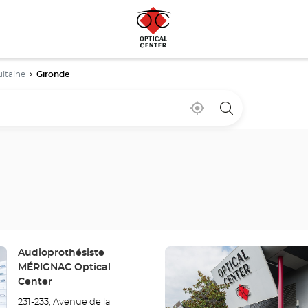
itaine
Gironde
Bij
,
een
mij
vind
Optical
in
een
Center
de
Optical
winkel
buurt
Center
winkel
Druk
Winkel:
Audioprothésiste
op
MÉRIGNAC Optical
de
Center
ENTER
231-233, Avenue de la