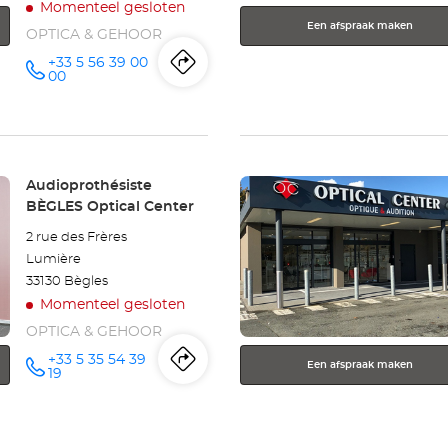
Momenteel gesloten
Een afspraak maken
OPTICA & GEHOOR
+33 5 56 39 00
Routebeschrijving
naar
telefoonnummer
00
winkel
Audioprothésiste
Druk
BORDEAUX-
Winkel:
Audioprothésiste
op
BÈGLES Optical Center
LAC
de
2 rue des Frères
ENTER
Optical
Lumière
toets
33130 Bègles
voor
Center
Momenteel gesloten
meer
informatie
OPTICA & GEHOOR
+33 5 35 54 39
Een afspraak maken
Routebeschrijving
naar
telefoonnummer
19
winkel
Audioprothésiste