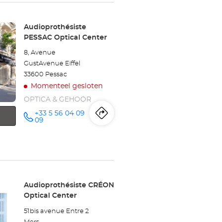
Audioprothésiste
SAINT-
Winkel:
Audioprothésiste
PESSAC Optical Center
JEAN-
8, Avenue
D'ILLAC
GustAvenue Eiffel
33600 Pessac
Optical
Momenteel gesloten
Center
OPTICA & GEHOOR
+33 5 56 04 09
Routebeschrijving
naar
telefoonnummer
09
winkel
Audioprothésiste
PESSAC
Winkel:
Audioprothésiste CRÉON
Optical
Optical Center
Center
51bis avenue Entre 2