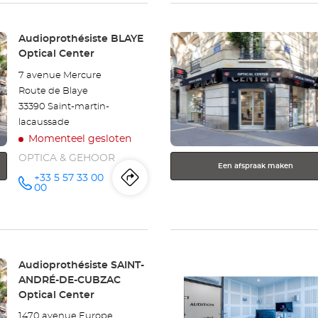
BÈGLES
Druk
Winkel:
Audioprothésiste BLAYE
Optical
op
Optical Center
de
Center
7 avenue Mercure
ENTER
Route de Blaye
toets
33390 Saint-martin-
voor
lacaussade
meer
Momenteel gesloten
informatie
OPTICA & GEHOOR
Een afspraak maken
+33 5 57 33 00
Routebeschrijving
naar
telefoonnummer
00
winkel
Audioprothésiste
Druk
BLAYE
Winkel:
Audioprothésiste SAINT-
op
ANDRÉ-DE-CUBZAC
Optical
de
Optical Center
ENTER
Center
1470 avenue Europe