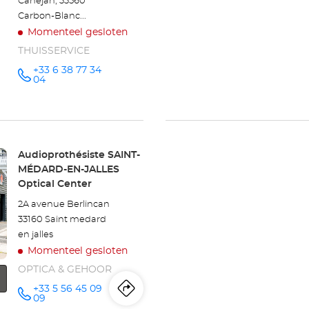
Canéjan, 33560
Carbon-Blanc...
Momenteel gesloten
THUISSERVICE
+33 6 38 77 34
telefoonnummer
04
Winkel:
Audioprothésiste SAINT-
MÉDARD-EN-JALLES
Optical Center
2A avenue Berlincan
33160 Saint medard
en jalles
Momenteel gesloten
OPTICA & GEHOOR
+33 5 56 45 09
Routebeschrijving
naar
telefoonnummer
09