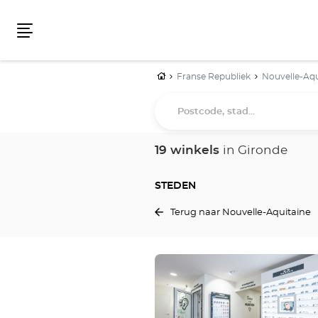
Menu
Home
Franse Republiek
Nouvelle-Aqu
Postcode,
stad...
19 winkels
in Gironde
STEDEN
Terug naar Nouvelle-Aquitaine
Druk
op
de
ENTER