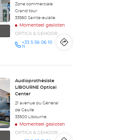
Zone commerciale
Grand tour
33560 Sainte-eulalie
Momenteel gesloten
OPTICA & GEHOOR
+33 5 56 06 10
Routebeschrijving
naar
telefoonnummer
11
winkel
Audioprothésiste
SAINTE-
Winkel:
Audioprothésiste
LIBOURNE Optical
EULALIE
Center
Optical
21 avenue du Général
de Gaulle
Center
33500 Libourne
Momenteel gesloten
OPTICA & GEHOOR