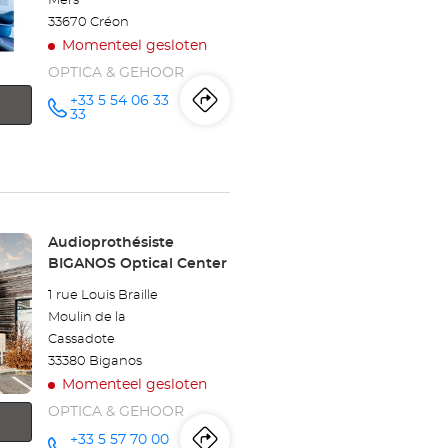
Mers
33670 Créon
Momenteel gesloten
OPTICA & GEHOOR
+33 5 54 06 33
Routebeschrijving
naar
telefoonnummer
33
winkel
Audioprothésiste
CRÉON
Winkel:
Audioprothésiste
Optical
BIGANOS Optical Center
Center
1 rue Louis Braille
Moulin de la
Cassadote
33380 Biganos
Momenteel gesloten
OPTICA & GEHOOR
+33 5 57 70 00