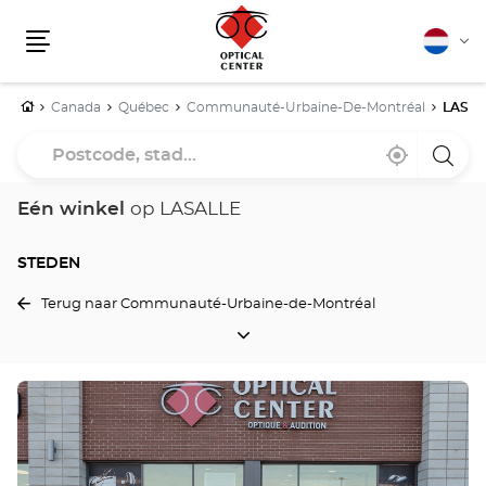
Nederla
Vera
Menu
van
taal
Home
Canada
Québec
Communauté-Urbaine-De-Montréal
LASAL
Postcode,
Bij
,
een
stad...
mij
vind
Optica
in
een
Cente
de
Optical
winke
Eén winkel
op LASALLE
buurt
Center
winkel
STEDEN
Terug naar Communauté-Urbaine-de-Montréal
STEDEN
Druk
op
de
ENTER