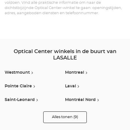
voldoen. Vind alle praktische informatie om naar de
dichtstbijzijnde Optical Center-winkel te gaan: openingstijden,
adres, aangeboden diensten en telefoonnummer.
Optical Center winkels in de buurt van
LASALLE
Westmount
Montreal
Pointe Claire
Laval
Saint-Leonard
Montréal Nord
Saint-Jean-Sur-Richelieu
Boisbriand
Alles tonen (9)
winkels
van
Optical
Vaudreuil-Dorion
Center