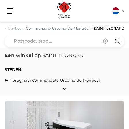
Nederla
Vera
Menu
van
taal
da
Québec
Communauté-Urbaine-De-Montréal
SAINT-LEONARD
Postcode,
Bij
,
een
stad...
mij
vind
Optica
in
een
Cente
de
Optical
winke
Eén winkel
op SAINT-LEONARD
buurt
Center
winkel
STEDEN
Terug naar Communauté-Urbaine-de-Montréal
STEDEN
Druk
op
de
ENTER