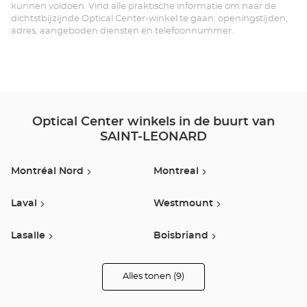
LÉ
kunnen voldoen. Vind alle praktische informatie om naar de
dichtstbijzijnde Optical Center-winkel te gaan: openingstijden,
adres, aangeboden diensten en telefoonnummer.
Optical Center winkels in de buurt van
SAINT-LEONARD
Montréal Nord
Montreal
Laval
Westmount
Lasalle
Boisbriand
Pointe Claire
Saint-Jean-Sur-Richelieu
Alles tonen (9)
winkels
van
Optical
Vaudreuil-Dorion
Center