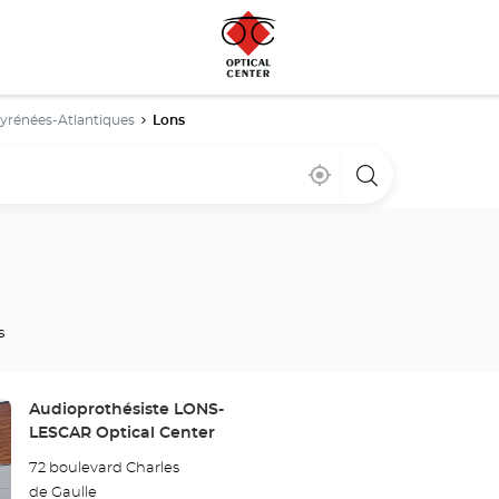
yrénées-Atlantiques
Lons
Bij
,
een
mij
vind
Optical
in
een
Center
de
Optical
winkel
buurt
Center
winkel
s
Winkel:
Audioprothésiste LONS-
LESCAR Optical Center
72 boulevard Charles
de Gaulle