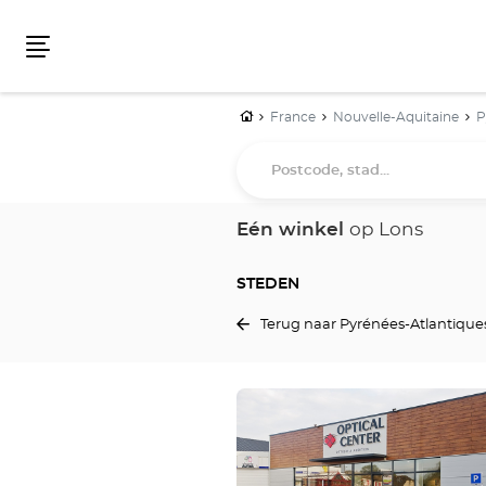
Menu
Home
France
Nouvelle-Aquitaine
P
Postcode,
stad...
Eén winkel
op Lons
STEDEN
Terug naar Pyrénées-Atlantique
Druk
op
de
ENTER