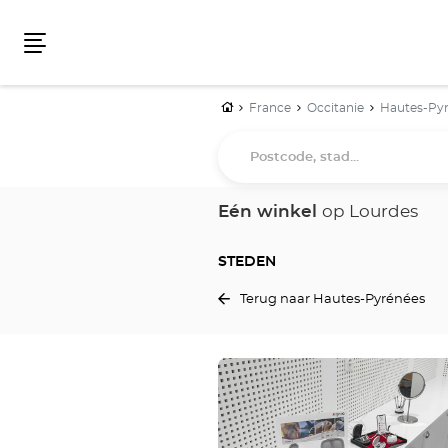
Menu
Home
France
Occitanie
Hautes-Py
Postcode,
stad...
Eén winkel
op Lourdes
STEDEN
Terug naar Hautes-Pyrénées
Druk
op
de
ENTER