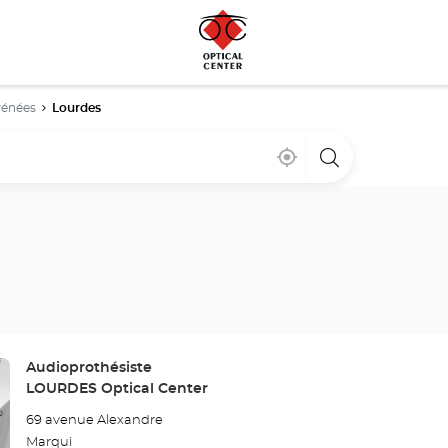
rénées
Lourdes
Bij
,
een
mij
vind
Optical
in
een
Center
de
Optical
winkel
buurt
Center
winkel
Winkel:
Audioprothésiste
LOURDES Optical Center
69 avenue Alexandre
Marqui