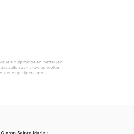
 visuele hulpmiddelen, batterijen
rdes zullen aan al uw behoeften
n: openingstijden, adres,
Oloron-Sainte-Marie