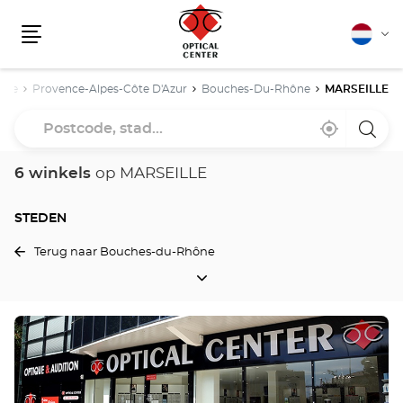
Nederla
Vera
Menu
van
taal
nce
Provence-Alpes-Côte D'Azur
Bouches-Du-Rhône
MARSEILLE
Postcode,
Bij
,
een
stad...
mij
vind
Optica
in
een
Cente
de
Optical
winke
6 winkels
op MARSEILLE
buurt
Center
winkel
STEDEN
Terug naar Bouches-du-Rhône
STEDEN
Druk
op
de
ENTER