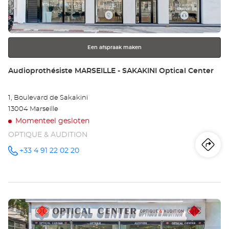
ENTER
LA
toets
voor
VA
meer
Opt
Een afspraak maken
informatie
Ce
Winkel:
Audioprothésiste MARSEILLE - SAKAKINI Optical Center
1, Boulevard de Sakakini
13004 Marseille
Momenteel gesloten
OPTIQUE & AUDITION
Ro
na
+33 4 91 22 02 20
telefoonnummer
wi
Au
Druk
MA
op
-
de