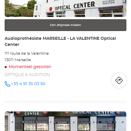
ENTER
LO
toets
voor
Opt
meer
Ce
Een afspraak maken
informatie
Winkel:
Audioprothésiste MARSEILLE - LA VALENTINE Optical
Center
111 route de la Valentine
13011 Marseille
Momenteel gesloten
OPTIQUE & AUDITION
Ro
na
+33 4 91 35 03 50
telefoonnummer
wi
Au
Druk
MA
op
-
de