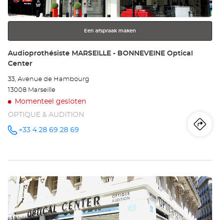
toets
voor
meer
Een afspraak maken
informatie
Winkel:
Audioprothésiste MARSEILLE - BONNEVEINE Optical
Center
33, Avenue de Hambourg
13008 Marseille
Momenteel gesloten
OPTIQUE & AUDITION
Ro
na
+33 4 28 69 28 69
telefoonnummer
wi
Au
Druk
MA
op
-
de
ENTER