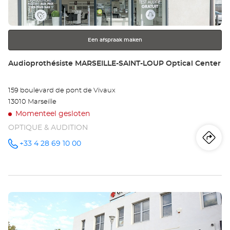
Opt
toets
voor
Ce
meer
Een afspraak maken
informatie
Winkel:
Audioprothésiste MARSEILLE-SAINT-LOUP Optical Center
159 boulevard de pont de Vivaux
13010 Marseille
Momenteel gesloten
OPTIQUE & AUDITION
Ro
na
+33 4 28 69 10 00
telefoonnummer
wi
Au
Druk
MA
op
SA
de