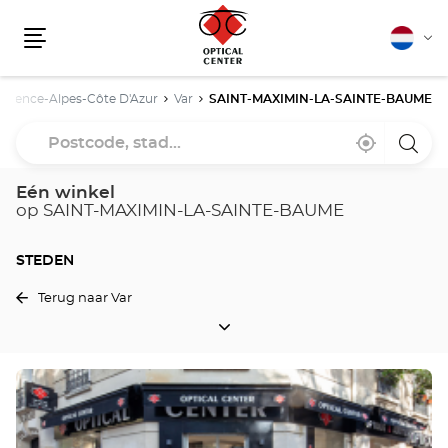
Nederla
Vera
Menu
van
taal
ovence-Alpes-Côte D'Azur
Var
SAINT-MAXIMIN-LA-SAINTE-BAUME
Postcode,
Bij
,
een
stad...
mij
vind
Optica
in
een
Cente
de
Optical
winke
Eén winkel
buurt
Center
op SAINT-MAXIMIN-LA-SAINTE-BAUME
winkel
STEDEN
Terug naar Var
STEDEN
Druk
op
de
ENTER