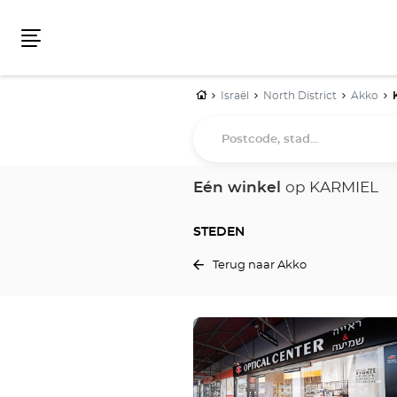
Menu
Home
Israël
North District
Akko
Postcode,
stad...
Eén winkel
op KARMIEL
STEDEN
Terug naar Akko
Druk
op
de
ENTER