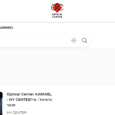
KARMIEL
Bij
,
een
mij
vind
Optical
in
een
Center
de
Optical
winkel
buurt
Center
winkel
Winkel:
Optical Center KARMIEL
- MY CENTER/כרמיאל - מיי
סנטר
MY CENTER