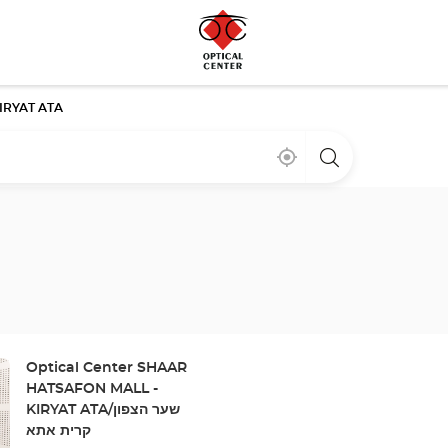
IRYAT ATA
Bij
,
een
mij
vind
Optical
in
een
Center
de
Optical
winkel
buurt
Center
winkel
Winkel:
Optical Center SHAAR
HATSAFON MALL -
KIRYAT ATA/שער הצפון
קרית אתא