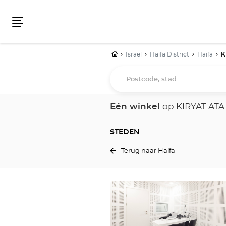
Menu
Home
Israël
Haifa District
Haifa
K
Postcode,
stad...
Eén winkel
op KIRYAT ATA
STEDEN
Terug naar Haifa
Druk
op
de
ENTER