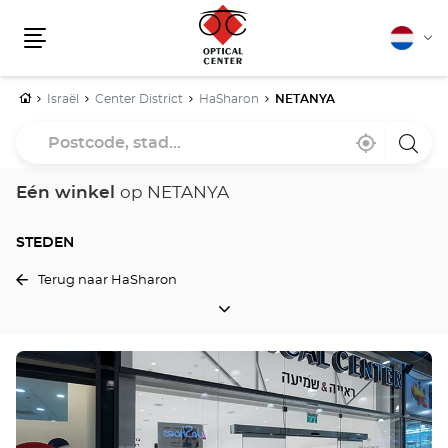
Nederla
Vera
Menu
van
taal
Home
Israël
Center District
HaSharon
NETANYA
Postcode,
Bij
,
een
stad...
mij
vind
Optica
in
een
Cente
de
Optical
winke
Eén winkel
op NETANYA
buurt
Center
winkel
STEDEN
Terug naar HaSharon
STEDEN
Druk
op
de
ENTER