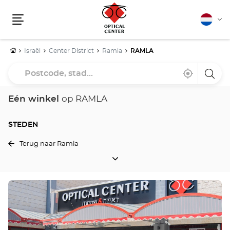
Nederla
Vera
Menu
van
taal
Home
Israël
Center District
Ramla
RAMLA
Postcode,
Bij
,
een
stad...
mij
vind
Optica
in
een
Cente
de
Optical
winke
Eén winkel
op RAMLA
buurt
Center
winkel
STEDEN
Terug naar Ramla
STEDEN
Druk
op
de
ENTER