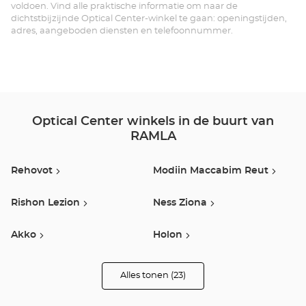
MALL/
voldoen. Vind alle praktische informatie om naar de
dichtstbijzijnde Optical Center-winkel te gaan: openingstijden,
לוד
adres, aangeboden diensten en telefoonnummer.
Optical Center winkels in de buurt van
RAMLA
Rehovot
Modiin Maccabim Reut
Rishon Lezion
Ness Ziona
Akko
Holon
Bat Yam
Bnei Barak
Alles tonen (23)
winkels
van
Optical
Ramat Gan
Petah Tikva
Center